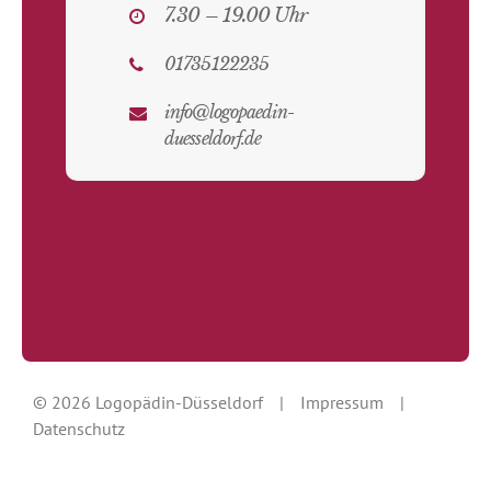
7.30 – 19.00 Uhr
01735122235
info@logopaedin-
duesseldorf.de
© 2026 Logopädin-Düsseldorf
|
Impressum
|
Datenschutz