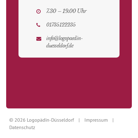
7.30 – 19.00 Uhr
01735122235
info@logopaedin-
duesseldorf.de
© 2026 Logopädin-Düsseldorf
|
Impressum
|
Datenschutz