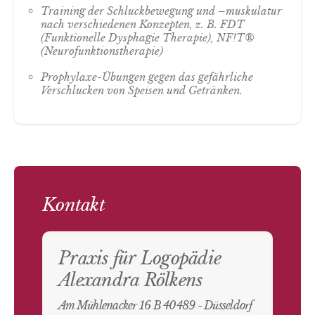
Training der Schluckbewegung und –muskulatur
nach verschiedenen Konzepten, z. B. FDT
(Funktionelle Dysphagie Therapie), NF!T®
(Neurofunktionstherapie)
Prophylaxe-Übungen gegen das gefährliche
Verschlucken von Speisen und Getränken.
Kontakt
Praxis für Logopädie
Alexandra Rölkens
Am Mühlenacker 16 B 40489 - Düsseldorf